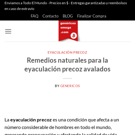
Saltar
Enviamos a Todo El Mundo - Precios en $ - Entregas garantizadas y reembolsos
en caso de extravío
al
FAQ
Contacto
BLOG
Finalizar Compra
contenido
EYACULACIÓN PRECOZ
Remedios naturales para la
eyaculación precoz avalados
BY
GENERICOS
La
eyaculación precoz
es una condición que afecta a un
número considerable de hombres en todo el mundo,
generando preocupación y afectando la calidad de vida