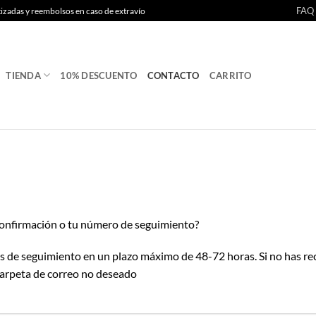
FAQ
tizadas y reembolsos en caso de extravío
TIENDA
10% DESCUENTO
CONTACTO
CARRITO
 confirmación o tu número de seguimiento?
de seguimiento en un plazo máximo de 48-72 horas. Si no has reci
carpeta de correo no deseado