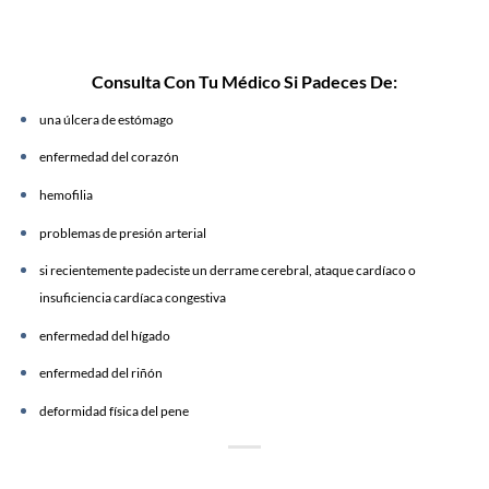
Consulta Con Tu Médico Si Padeces De:
una úlcera de estómago
enfermedad del corazón
hemofilia
problemas de presión arterial
si recientemente padeciste un derrame cerebral, ataque cardíaco o
insuficiencia cardíaca congestiva
enfermedad del hígado
enfermedad del riñón
deformidad física del pene