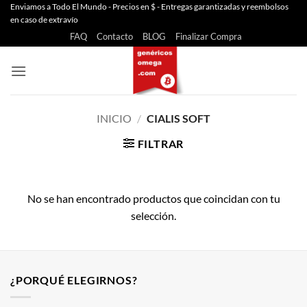
Saltar
Enviamos a Todo El Mundo - Precios en $ - Entregas garantizadas y reembolsos
en caso de extravío
al
FAQ
Contacto
BLOG
Finalizar Compra
contenido
INICIO
/
CIALIS SOFT
FILTRAR
No se han encontrado productos que coincidan con tu
selección.
¿PORQUÉ ELEGIRNOS?