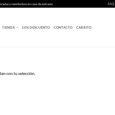
FAQ
tizadas y reembolsos en caso de extravío
TIENDA
10% DESCUENTO
CONTACTO
CARRITO
an con tu selección.