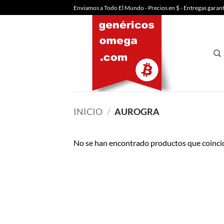
Saltar
Enviamos a Todo El Mundo - Precios en $ - Entregas garan
al
contenido
INICIO
/
AUROGRA
No se han encontrado productos que coincid