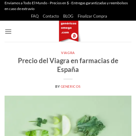
Saltar
Enviamos a Todo El Mundo - Precios en $ - Entregas garantizadas y reembolsos
en caso de extravío
al
FAQ
Contacto
BLOG
Finalizar Compra
contenido
VIAGRA
Precio del Viagra en farmacias de
España
BY
GENERICOS