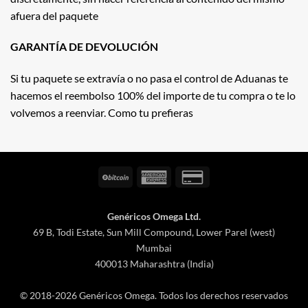
afuera del paquete
GARANTÍA DE DEVOLUCIÓN
Si tu paquete se extravía o no pasa el control de Aduanas te
hacemos el reembolso 100% del importe de tu compra o te lo
volvemos a reenviar. Como tu prefieras
BitCoin
American
Credit
Express
Card
2
Genéricos Omega Ltd.
69 B, Todi Estate, Sun Mill Compound, Lower Parel (west)
Mumbai
400013 Maharashtra (India)
© 2018-2026 Genéricos Omega. Todos los derechos reservados