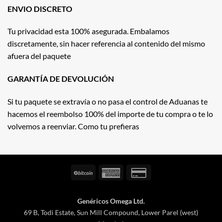
ENVIO DISCRETO
Tu privacidad esta 100% asegurada. Embalamos
discretamente, sin hacer referencia al contenido del mismo
afuera del paquete
GARANTÍA DE DEVOLUCIÓN
Si tu paquete se extravía o no pasa el control de Aduanas te
hacemos el reembolso 100% del importe de tu compra o te lo
volvemos a reenviar. Como tu prefieras
BitCoin
American
Credit
Express
Card
2
Genéricos Omega Ltd.
69 B, Todi Estate, Sun Mill Compound, Lower Parel (west)