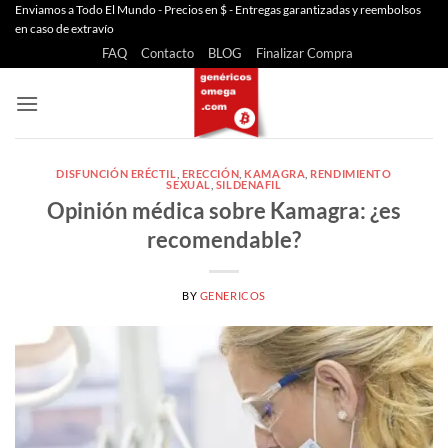
Saltar
Enviamos a Todo El Mundo - Precios en $ - Entregas garantizadas y reembolsos
en caso de extravío
al
FAQ
Contacto
BLOG
Finalizar Compra
contenido
DISFUNCIÓN ERÉCTIL
,
ERECCIÓN
,
KAMAGRA
,
RENDIMIENTO
SEXUAL
,
SILDENAFIL
Opinión médica sobre Kamagra: ¿es
recomendable?
BY
GENERICOS