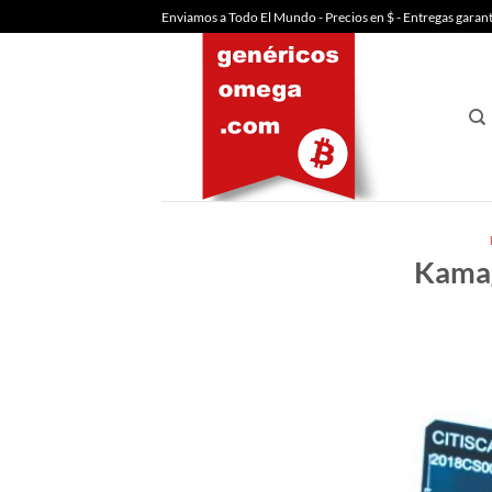
Saltar
Enviamos a Todo El Mundo - Precios en $ - Entregas garan
al
contenido
Kamag