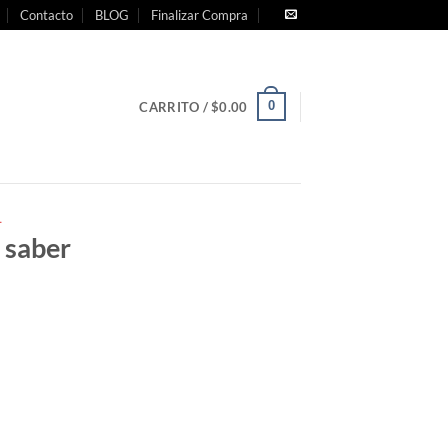
Contacto
BLOG
Finalizar Compra
0
CARRITO /
$
0.00
L
 saber