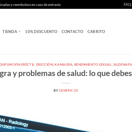
FAQ
tizadas y reembolsos en caso de extravío
TIENDA
10% DESCUENTO
CONTACTO
CARRITO
DISFUNCIÓN ERÉCTIL
,
ERECCIÓN
,
KAMAGRA
,
RENDIMIENTO SEXUAL
,
SILDENAFI
ra y problemas de salud: lo que debes
BY
GENERICOS