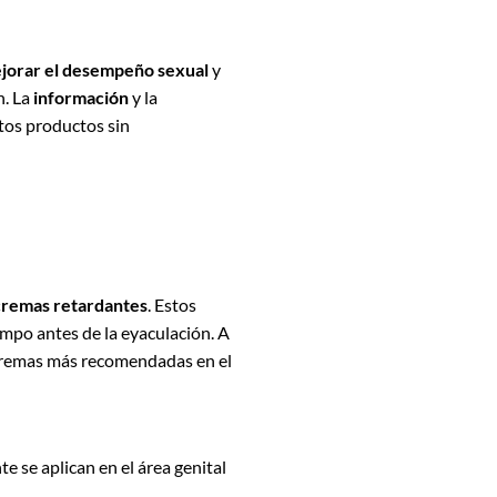
jorar el desempeño sexual
y
n. La
información
y la
stos productos sin
cremas retardantes
. Estos
empo antes de la eyaculación. A
 cremas más recomendadas en el
te se aplican en el área genital