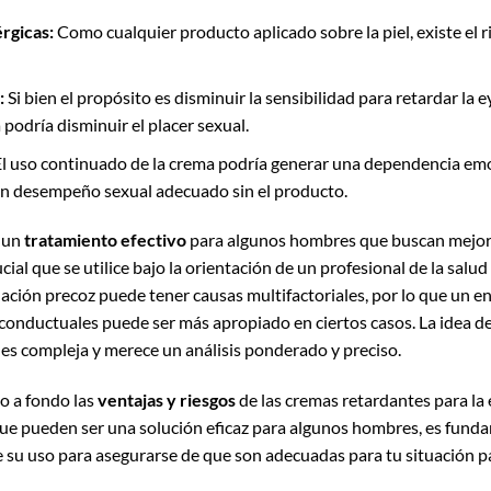
rgicas:
Como cualquier producto aplicado sobre la piel, existe el ri
:
Si bien el propósito es disminuir la sensibilidad para retardar la 
podría disminuir el placer sexual.
l uso continuado de la crema podría generar una dependencia emoc
un desempeño sexual adecuado sin el producto.
r un
tratamiento efectivo
para algunos hombres que buscan mejorar
cial que se utilice bajo la orientación de un profesional de la salu
lación precoz puede tener causas multifactoriales, por lo que un e
s conductuales puede ser más apropiado en ciertos casos. La idea d
 es compleja y merece un análisis ponderado y preciso.
o a fondo las
ventajas y riesgos
de las cremas retardantes para la 
ue pueden ser una solución eficaz para algunos hombres, es funda
e su uso para asegurarse de que son adecuadas para tu situación pa