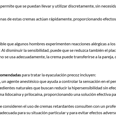
 permite que se puedan llevar y utilizar discretamente, sin necesi
unas de estas cremas actúan rápidamente, proporcionando efectos
sible que algunos hombres experimenten reacciones alérgicas a lo
: Al disminuir la sensibilidad, puede que se reduzca también el plac
i no se usa adecuadamente, la crema puede transferirse a la pareja
comendadas
para tratar la eyaculación precoz incluyen:
, un agente anestésico que ayuda a controlar la sensación en el pe
edientes naturales que buscan reducir la hipersensibilidad sin efe
a lidocaína y prilocaína, proporcionando una solución efectiva par
e consideren el uso de cremas retardantes consulten con un profes
 adecuada para su situación particular y para evitar efectos adver