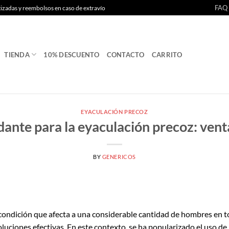
FAQ
tizadas y reembolsos en caso de extravío
TIENDA
10% DESCUENTO
CONTACTO
CARRITO
EYACULACIÓN PRECOZ
ante para la eyaculación precoz: venta
BY
GENERICOS
condición que afecta a una considerable cantidad de hombres en 
uciones efectivas. En este contexto, se ha popularizado el uso de