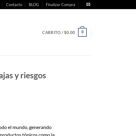
Contacto
BLOG
Finalizar Compra
0
CARRITO /
$
0.00
jas y riesgos
todo el mundo, generando
 productos tópicos como la