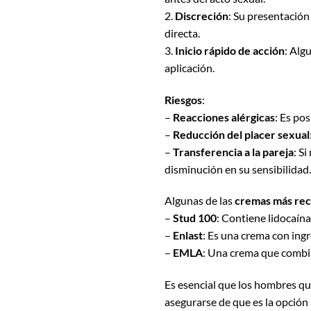
2.
Discreción
: Su presentación
directa.
3.
Inicio rápido de acción
: Alg
aplicación.
Riesgos
:
–
Reacciones alérgicas
: Es po
–
Reducción del placer sexual
–
Transferencia a la pareja
: S
disminución en su sensibilidad.
Algunas de las
cremas más re
–
Stud 100
: Contiene lidocaína
–
Enlast
: Es una crema con ingr
–
EMLA
: Una crema que combin
Es esencial que los hombres qu
asegurarse de que es la opción