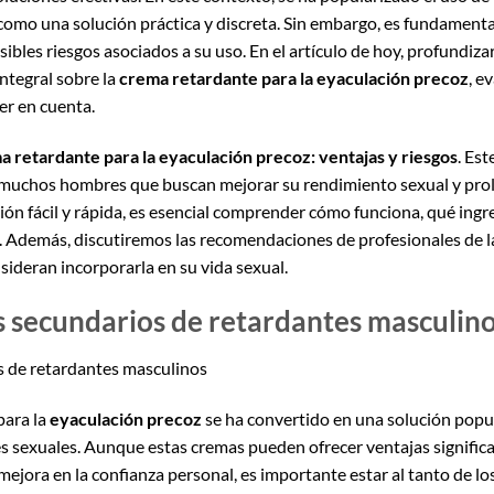
como una solución práctica y discreta. Sin embargo, es fundamental
sibles riesgos asociados a su uso. En el artículo de hoy, profundi
ntegral sobre la
crema retardante para la eyaculación precoz
, e
er en cuenta.
 retardante para la eyaculación precoz: ventajas y riesgos
. Es
muchos hombres que buscan mejorar su rendimiento sexual y prol
ón fácil y rápida, es esencial comprender cómo funciona, qué ing
al. Además, discutiremos las recomendaciones de profesionales de 
sideran incorporarla en su vida sexual.
s secundarios de retardantes masculin
s de retardantes masculinos
para la
eyaculación precoz
se ha convertido en una solución popu
s sexuales. Aunque estas cremas pueden ofrecer ventajas signific
mejora en la confianza personal, es importante estar al tanto de lo