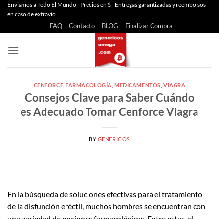
Saltar
Enviamos a Todo El Mundo - Precios en $ - Entregas garantizadas y reembolsos
en caso de extravío
al
FAQ
Contacto
BLOG
Finalizar Compra
contenido
CENFORCE
,
FARMACOLOGÍA
,
MEDICAMENTOS
,
VIAGRA
Consejos Clave para Saber Cuándo
es Adecuado Tomar Cenforce Viagra
BY
GENERICOS
En la búsqueda de soluciones efectivas para el tratamiento
de la disfunción eréctil, muchos hombres se encuentran con
una variedad de opciones farmacológicas. Entre estas, el