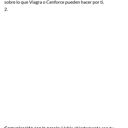
sobre lo que Viagra o Cenforce pueden hacer por ti.
2.
Comunicación con la pareja
: Habla abiertamente con tu