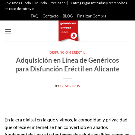
Saltar
Enviamos a Todo El Mundo - Precios en $ - Entregas garantizadas y reembolsos
en caso de extravío
al
FAQ
Contacto
BLOG
Finalizar Compra
contenido
DISFUNCIÓN ERÉCTIL
Adquisición en Línea de Genéricos
para Disfunción Eréctil en Alicante
BY
GENERICOS
En la era digital en la que vivimos, la comodidad y privacidad
que ofrece el internet se han convertido en aliados
fundamentales para tratar temas de salud sensibles, como es