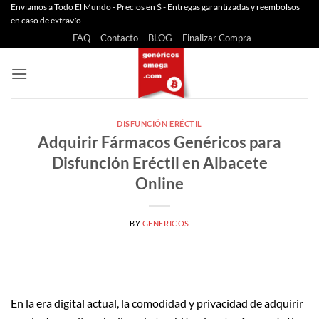
Saltar
Enviamos a Todo El Mundo - Precios en $ - Entregas garantizadas y reembolsos
en caso de extravío
al
FAQ
Contacto
BLOG
Finalizar Compra
contenido
DISFUNCIÓN ERÉCTIL
Adquirir Fármacos Genéricos para
Disfunción Eréctil en Albacete
Online
BY
GENERICOS
En la era digital actual, la comodidad y privacidad de adquirir