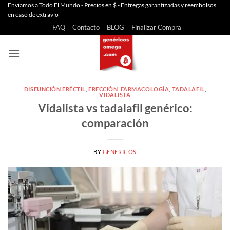
Saltar
Enviamos a Todo El Mundo - Precios en $ - Entregas garantizadas y reembolsos
en caso de extravío
al
FAQ
Contacto
BLOG
Finalizar Compra
contenido
DISFUNCIÓN ERÉCTIL
,
ERECCIÓN
,
FARMACOLOGÍA
,
TADALAFIL
,
VIDALISTA
Vidalista vs tadalafil genérico:
comparación
BY
GENERICOS