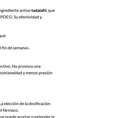
ngrediente activo
tadalafil
, que
PDE5). Su efectividad y
que:
el fin de semana».
fectivo. No provoca una
espontaneidad y menos presión
a elección de la dosificación
el fármaco.
ue puede acortar o extender la