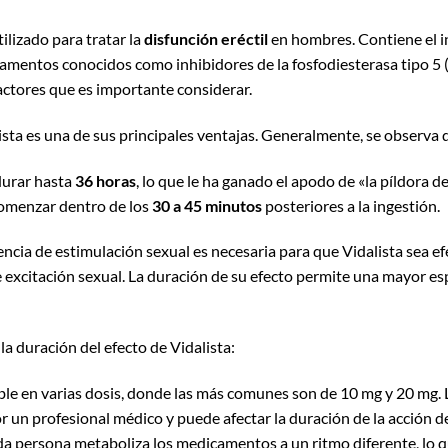
ilizado para tratar la
disfunción eréctil
en hombres. Contiene el i
amentos conocidos como inhibidores de la fosfodiesterasa tipo 5 (
ctores que es importante considerar.
ista es una de sus principales ventajas. Generalmente, se observa 
 durar hasta
36 horas
, lo que le ha ganado el apodo de «la píldora d
comenzar dentro de los
30 a 45 minutos
posteriores a la ingestión.
encia de estimulación sexual es necesaria para que Vidalista sea e
e excitación sexual. La duración de su efecto permite una mayor 
la duración del efecto de Vidalista:
ble en varias dosis, donde las más comunes son de 10 mg y 20 mg. L
 un profesional médico y puede afectar la duración de la acción d
a persona metaboliza los medicamentos a un ritmo diferente, lo q