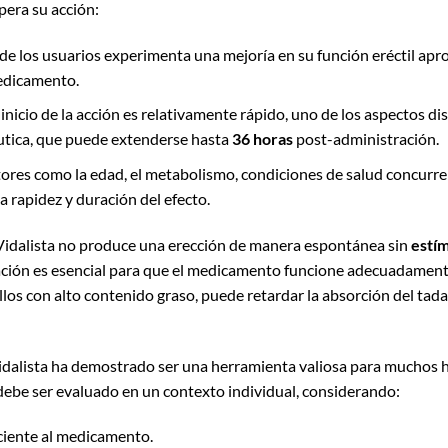
pera su acción:
a de los usuarios experimenta una mejoría en su función eréctil 
medicamento.
inicio de la acción es relativamente rápido, uno de los aspectos dis
tica, que puede extenderse hasta
36 horas
post-administración.
tores como la edad, el metabolismo, condiciones de salud concurren
a rapidez y duración del efecto.
Vidalista no produce una erección de manera espontánea sin
estím
tación es esencial para que el medicamento funcione adecuadamen
os con alto contenido graso, puede retardar la absorción del tadala
Vidalista ha demostrado ser una herramienta valiosa para muchos h
debe ser evaluado en un contexto individual, considerando:
ciente al medicamento.