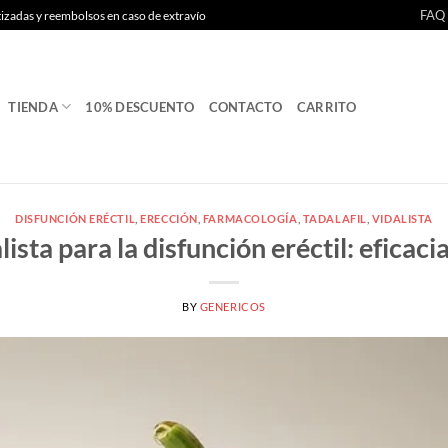
FAQ
tizadas y reembolsos en caso de extravío
TIENDA
10% DESCUENTO
CONTACTO
CARRITO
DISFUNCIÓN ERÉCTIL
,
ERECCIÓN
,
FARMACOLOGÍA
,
TADALAFIL
,
VIDALISTA
lista para la disfunción eréctil: eficacia
BY
GENERICOS