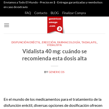
Saltar
Enviamos a Todo El Mundo - Precios en $ - Entregas garantizadas y reembolsos
en caso de extravío
al
FAQ
Contacto
BLOG
Finalizar Compra
contenido
DISFUNCIÓN ERÉCTIL
,
ERECCIÓN
,
FARMACOLOGÍA
,
TADALAFIL
,
VIDALISTA
Vidalista 40 mg: cuándo se
recomienda esta dosis alta
BY
GENERICOS
En el mundo de los medicamentos para el tratamiento de la
disfunción eréctil, diversas opciones de dosificación ofrecen