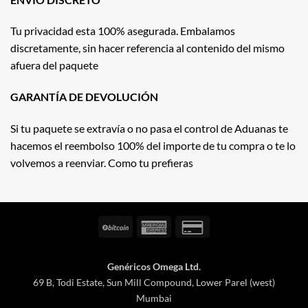
Tu privacidad esta 100% asegurada. Embalamos
discretamente, sin hacer referencia al contenido del mismo
afuera del paquete
GARANTÍA DE DEVOLUCIÓN
Si tu paquete se extravía o no pasa el control de Aduanas te
hacemos el reembolso 100% del importe de tu compra o te lo
volvemos a reenviar. Como tu prefieras
BitCoin
American
Credit
Express
Card
2
Genéricos Omega Ltd.
69 B, Todi Estate, Sun Mill Compound, Lower Parel (west)
Mumbai