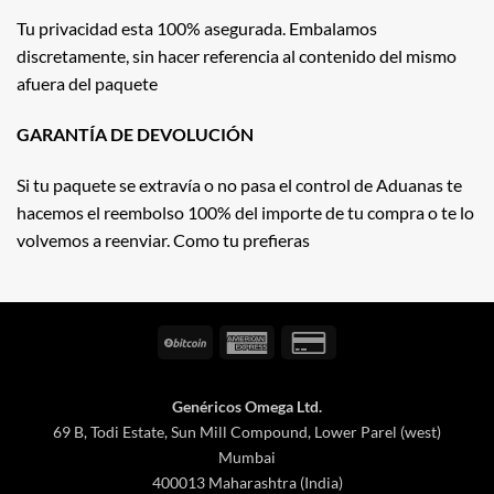
Tu privacidad esta 100% asegurada. Embalamos
discretamente, sin hacer referencia al contenido del mismo
afuera del paquete
GARANTÍA DE DEVOLUCIÓN
Si tu paquete se extravía o no pasa el control de Aduanas te
hacemos el reembolso 100% del importe de tu compra o te lo
volvemos a reenviar. Como tu prefieras
BitCoin
American
Credit
Express
Card
2
Genéricos Omega Ltd.
69 B, Todi Estate, Sun Mill Compound, Lower Parel (west)
Mumbai
400013 Maharashtra (India)