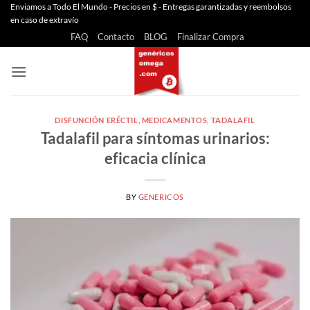
Saltar
Enviamos a Todo El Mundo - Precios en $ - Entregas garantizadas y reembolsos
en caso de extravío
al
FAQ
Contacto
BLOG
Finalizar Compra
contenido
DISFUNCIÓN ERÉCTIL
,
MEDICAMENTOS
,
TADALAFIL
Tadalafil para síntomas urinarios:
eficacia clínica
BY
GENERICOS