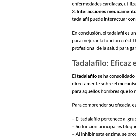
enfermedades cardíacas, utiliz
3.
Interacciones medicament
tadalafil puede interactuar con
En conclusión, el tadalafil es 
para mejorar la función eréct
profesional de la salud para ga
Tadalafilo: Eficaz
El
tadalafilo
se ha consolidado 
directamente sobre el mecanism
para aquellos hombres que lo n
Para comprender su eficacia, e
– El tadalafilo pertenece al g
– Su función principal es bloqu
– Al inhibir esta enzima, se p