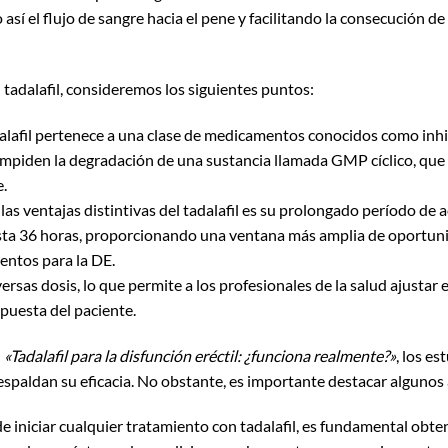
í el flujo de sangre hacia el pene y facilitando la consecución de
 tadalafil, consideremos los siguientes puntos:
adalafil pertenece a una clase de medicamentos conocidos como inhi
mpiden la degradación de una sustancia llamada GMP cíclico, que es
e.
 las ventajas distintivas del tadalafil es su prolongado período d
sta 36 horas, proporcionando una ventana más amplia de oportunid
entos para la DE.
versas dosis, lo que permite a los profesionales de la salud ajustar
spuesta del paciente.
:
«Tadalafil para la disfunción eréctil: ¿funciona realmente?»
, los es
espaldan su eficacia. No obstante, es importante destacar algunos
de iniciar cualquier tratamiento con tadalafil, es fundamental ob