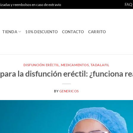
FAQ
tizadas y reembolsos en caso de extravío
TIENDA
10% DESCUENTO
CONTACTO
CARRITO
DISFUNCIÓN ERÉCTIL
,
MEDICAMENTOS
,
TADALAFIL
 para la disfunción eréctil: ¿funciona 
BY
GENERICOS