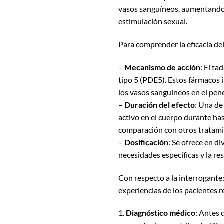
vasos sanguíneos, aumentando as
estimulación sexual.
Para comprender la eficacia del
–
Mecanismo de acción
: El t
tipo 5 (PDE5). Estos fármacos i
los vasos sanguíneos en el pen
–
Duración del efecto
: Una de
activo en el cuerpo durante ha
comparación con otros tratami
–
Dosificación
: Se ofrece en di
necesidades específicas y la re
Con respecto a la interrogante
experiencias de los pacientes r
1.
Diagnóstico médico
: Antes 