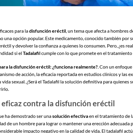
ficaces para la
disfunción eréctil
, un tema que afecta a hombres d
mo una opción popular. Este medicamento, conocido también por su
éctil y devolver la confianza a quienes lo consumen. Pero, ¿es rea
ndidad si el
Tadalafil
cumple con lo que promete en el tratamiento de
 para la disfunción eréctil: ¿funciona realmente?
. Con un enfoque 
ismo de acción, la eficacia reportada en estudios clínicos y las e
ida sexual. ¿Será el Tadalafil la solución definitiva para quienes s
irlo.
 eficaz contra la disfunción eréctil
ue ha demostrado ser una
solución efectiva
en el tratamiento de 
idad de un hombre para lograr o mantener una erección adecuada p
onsiderable impacto negativo en la calidad de vida. El tadalafil act