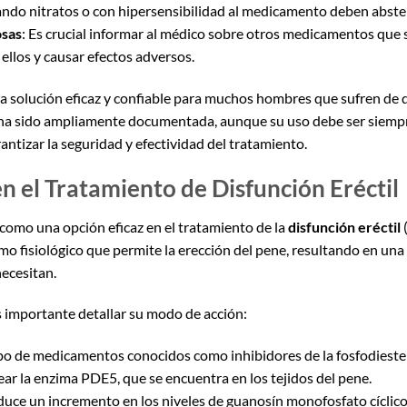
ando nitratos o con hipersensibilidad al medicamento deben abste
osas
: Es crucial informar al médico sobre otros medicamentos que 
 ellos y causar efectos adversos.
una solución eficaz y confiable para muchos hombres que sufren de d
il ha sido ampliamente documentada, aunque su uso debe ser siemp
rantizar la seguridad y efectividad del tratamiento.
 en el Tratamiento de Disfunción Eréctil
como una opción eficaz en el tratamiento de la
disfunción eréctil
(
o fisiológico que permite la erección del pene, resultando en un
ecesitan.
s importante detallar su modo de acción:
rupo de medicamentos conocidos como inhibidores de la fosfodieste
ear la enzima PDE5, que se encuentra en los tejidos del pene.
roduce un incremento en los niveles de guanosín monofosfato cíclic