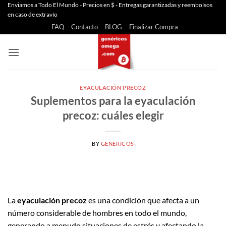
Saltar
Enviamos a Todo El Mundo - Precios en $ - Entregas garantizadas y reembolsos
en caso de extravío
al
FAQ
Contacto
BLOG
Finalizar Compra
contenido
EYACULACIÓN PRECOZ
Suplementos para la eyaculación
precoz: cuáles elegir
BY
GENERICOS
La
eyaculación precoz
es una condición que afecta a un
número considerable de hombres en todo el mundo,
generando a menudo situaciones de estrés y afectando la