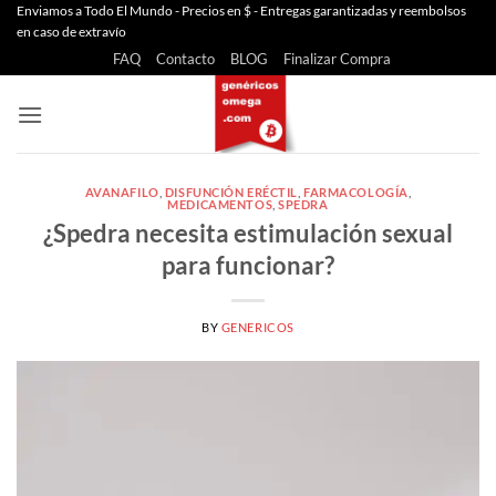
Saltar
Enviamos a Todo El Mundo - Precios en $ - Entregas garantizadas y reembolsos
en caso de extravío
al
FAQ
Contacto
BLOG
Finalizar Compra
contenido
AVANAFILO
,
DISFUNCIÓN ERÉCTIL
,
FARMACOLOGÍA
,
MEDICAMENTOS
,
SPEDRA
¿Spedra necesita estimulación sexual
para funcionar?
BY
GENERICOS