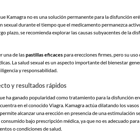
que Kamagra no es una solución permanente para la disfunción eré
ón sexual durante el tiempo que el medicamento permanezca activo
rgo plazo, se recomienda explorar las causas subyacentes de la dis
r una de las
pastillas eficaces
para erecciones firmes, pero su uso
dicas. La salud sexual es un aspecto importante del bienestar gene
iligencia y responsabilidad.
cto y resultados rápidos
ha ganado popularidad como tratamiento para la disfunción erécti
encuentra en el conocido Viagra. Kamagra actúa dilatando los vasos 
 y permite alcanzar una erección en presencia de una estimulación s
r consumido bajo prescripción médica, ya que no es adecuado par
entos o condiciones de salud.