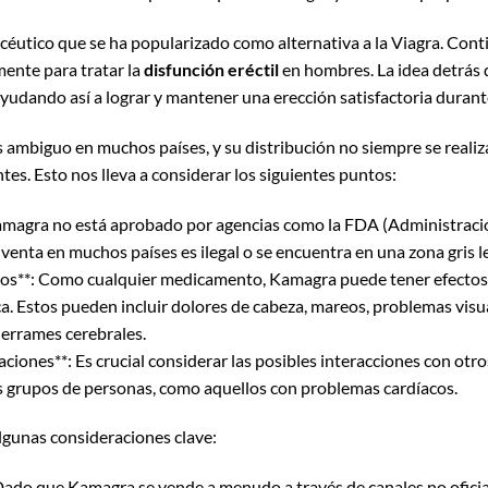
utico que se ha popularizado como alternativa a la Viagra. Conti
lmente para tratar la
disfunción eréctil
en hombres. La idea detrás 
ayudando así a lograr y mantener una erección satisfactoria durante
s ambiguo en muchos países, y su distribución no siempre se realiza
tes. Esto nos lleva a considerar los siguientes puntos:
 Kamagra no está aprobado por agencias como la FDA (Administraci
enta en muchos países es ilegal o se encuentra en una zona gris le
rios**: Como cualquier medicamento, Kamagra puede tener efectos 
. Estos pueden incluir dolores de cabeza, mareos, problemas visua
derrames cerebrales.
aciones**: Es crucial considerar las posibles interacciones con ot
s grupos de personas, como aquellos con problemas cardíacos.
lgunas consideraciones clave:
Dado que Kamagra se vende a menudo a través de canales no oficial