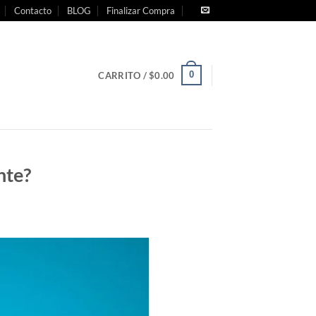
Contacto
BLOG
Finalizar Compra
0
CARRITO /
$
0.00
nte?