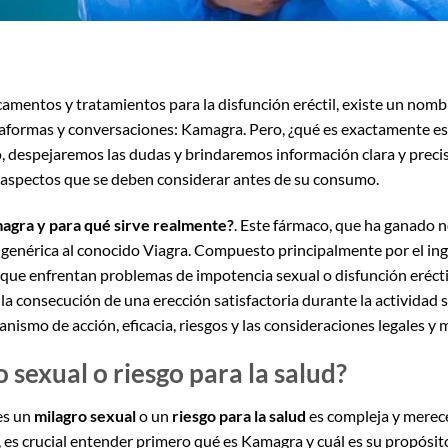
amentos y tratamientos para la disfunción eréctil, existe un nom
taformas y conversaciones: Kamagra. Pero, ¿qué es exactamente es
lo, despejaremos las dudas y brindaremos información clara y prec
os aspectos que se deben considerar antes de su consumo.
agra y para qué sirve realmente?
. Este fármaco, que ha ganado n
genérica al conocido Viagra. Compuesto principalmente por el ingre
ue enfrentan problemas de impotencia sexual o disfunción eréctil
 la consecución de una erección satisfactoria durante la actividad s
ismo de acción, eficacia, riesgos y las consideraciones legales y 
sexual o riesgo para la salud?
es un
milagro sexual
o un
riesgo para la salud
es compleja y merece
 es crucial entender primero qué es Kamagra y cuál es su propósit