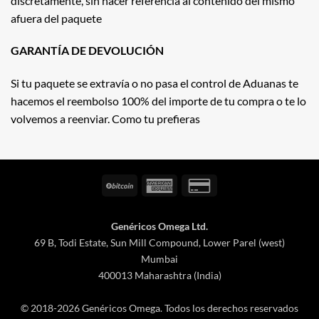
discretamente, sin hacer referencia al contenido del mismo
afuera del paquete
GARANTÍA DE DEVOLUCIÓN
Si tu paquete se extravía o no pasa el control de Aduanas te
hacemos el reembolso 100% del importe de tu compra o te lo
volvemos a reenviar. Como tu prefieras
BitCoin
American
Credit
Express
Card
2
Genéricos Omega Ltd.
69 B, Todi Estate, Sun Mill Compound, Lower Parel (west)
Mumbai
400013 Maharashtra (India)
© 2018-2026 Genéricos Omega. Todos los derechos reservados