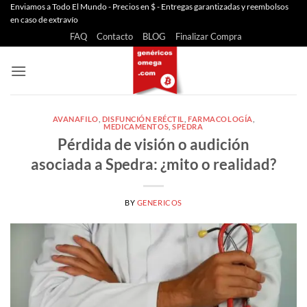
Saltar
Enviamos a Todo El Mundo - Precios en $ - Entregas garantizadas y reembolsos
en caso de extravío
al
FAQ
Contacto
BLOG
Finalizar Compra
contenido
AVANAFILO
,
DISFUNCIÓN ERÉCTIL
,
FARMACOLOGÍA
,
MEDICAMENTOS
,
SPEDRA
Pérdida de visión o audición
asociada a Spedra: ¿mito o realidad?
BY
GENERICOS