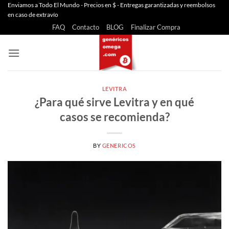
Saltar
Enviamos a Todo El Mundo - Precios en $ - Entregas garantizadas y reembolsos
en caso de extravío
al
FAQ
Contacto
BLOG
Finalizar Compra
contenido
LEVITRA
¿Para qué sirve Levitra y en qué
casos se recomienda?
BY
GENERICOS