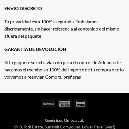
ENVIO DISCRETO
Tu privacidad esta 100% asegurada. Embalamos
discretamente, sin hacer referencia al contenido del mismo
afuera del paquete
GARANTÍA DE DEVOLUCIÓN
Si tu paquete se extravía o no pasa el control de Aduanas te
hacemos el reembolso 100% del importe de tu compra o te lo
volvemos a reenviar. Como tu prefieras
BitCoin
American
Credit
Express
Card
2
Genéricos Omega Ltd.
69 B, Todi Estate, Sun Mill Compound, Lower Parel (west)