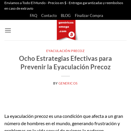
Saltar
Enviamos a Todo El Mundo - Precios en $ - Entregas garantizadas y reembolsos
en caso de extravío
al
FAQ
Contacto
BLOG
Finalizar Compra
contenido
EYACULACIÓN PRECOZ
Ocho Estrategias Efectivas para
Prevenir la Eyaculación Precoz
BY
GENERICOS
La eyaculación precoz es una condición que afecta a un gran
número de hombres en el mundo, generando frustración y
problemas en la vida sexual de quienes la padecen.