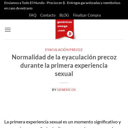
Saltar
Enviamos a Todo El Mundo - Precios en $ - Entregas garantizadas y reembolsos
en caso de extravío
al
FAQ
Contacto
BLOG
Finalizar Compra
contenido
EYACULACIÓN PRECOZ
Normalidad de la eyaculación precoz
durante la primera experiencia
sexual
BY
GENERICOS
La primera experiencia sexual es un momento significativo y