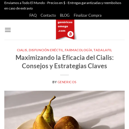
Saltar
Enviamos a Todo El Mundo - Precios en $ - Entregas garantizadas y reembolsos
en caso de extravío
al
FAQ
Contacto
BLOG
Finalizar Compra
contenido
CIALIS
,
DISFUNCIÓN ERÉCTIL
,
FARMACOLOGÍA
,
TADALAFIL
Maximizando la Eficacia del Cialis:
Consejos y Estrategias Claves
BY
GENERICOS