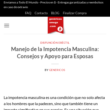
Saltar
Enviamos a Todo El Mundo - Precios en $ - Entregas garantizadas y reembolsos
en caso de extravío
al
FAQ
Contacto
BLOG
Finalizar Compra
contenido
DISFUNCIÓN ERÉCTIL
Manejo de la Impotencia Masculina:
Consejos y Apoyo para Esposas
BY
GENERICOS
La impotencia masculina es una condición que no solo afecta
a los hombres que la padecen, sino que también tiene un
impacto significativo en sus parejas. Es una situación que