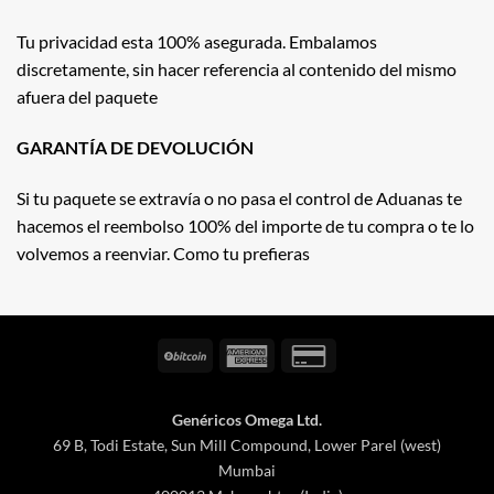
Tu privacidad esta 100% asegurada. Embalamos
discretamente, sin hacer referencia al contenido del mismo
afuera del paquete
GARANTÍA DE DEVOLUCIÓN
Si tu paquete se extravía o no pasa el control de Aduanas te
hacemos el reembolso 100% del importe de tu compra o te lo
volvemos a reenviar. Como tu prefieras
BitCoin
American
Credit
Express
Card
2
Genéricos Omega Ltd.
69 B, Todi Estate, Sun Mill Compound, Lower Parel (west)
Mumbai