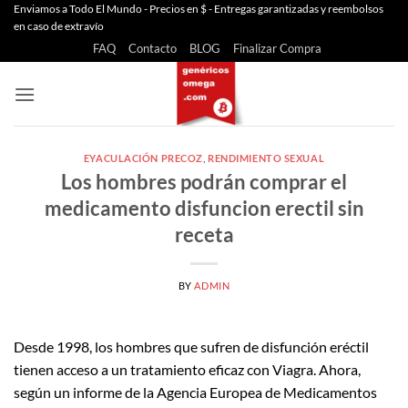
Saltar
Enviamos a Todo El Mundo - Precios en $ - Entregas garantizadas y reembolsos
en caso de extravío
al
FAQ
Contacto
BLOG
Finalizar Compra
contenido
EYACULACIÓN PRECOZ
,
RENDIMIENTO SEXUAL
Los hombres podrán comprar el
medicamento disfuncion erectil sin
receta
BY
ADMIN
Desde 1998, los hombres que sufren de disfunción eréctil
tienen acceso a un tratamiento eficaz con Viagra. Ahora,
según un informe de la Agencia Europea de Medicamentos