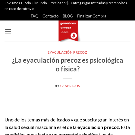
Saltar
Enviamos a Todo El Mundo - Precios en $ - Entregas garantizadas y reembolsos
en caso de extravío
al
FAQ
Contacto
BLOG
Finalizar Compra
contenido
EYACULACIÓN PRECOZ
¿La eyaculación precoz es psicológica
o física?
BY
GENERICOS
Uno de los temas más delicados y que suscita gran interés en
la salud sexual masculina es el de la
eyaculación precoz
. Esta
condición, que afecta a un porcentaje significativo de