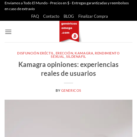
Saltar
Enviamos a Todo El Mundo - Precios en $ - Entregas garantizadas y reembolsos
en caso de extravío
al
FAQ
Contacto
BLOG
Finalizar Compra
contenido
DISFUNCIÓN ERÉCTIL
,
ERECCIÓN
,
KAMAGRA
,
RENDIMIENTO
SEXUAL
,
SILDENAFIL
Kamagra opiniones: experiencias
reales de usuarios
BY
GENERICOS