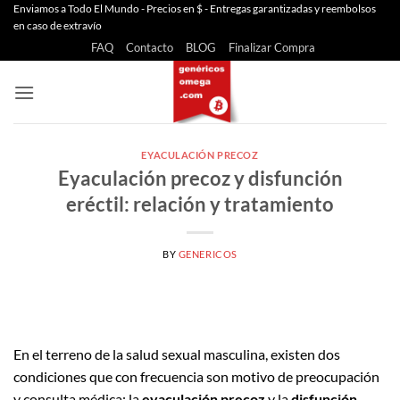
Saltar
Enviamos a Todo El Mundo - Precios en $ - Entregas garantizadas y reembolsos
en caso de extravío
al
FAQ
Contacto
BLOG
Finalizar Compra
contenido
EYACULACIÓN PRECOZ
Eyaculación precoz y disfunción
eréctil: relación y tratamiento
BY
GENERICOS
En el terreno de la salud sexual masculina, existen dos
condiciones que con frecuencia son motivo de preocupación
y consulta médica: la
eyaculación precoz
y la
disfunción