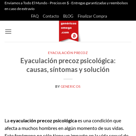
Saltar
Enviamos a Todo El Mundo - Precios en $ - Entregas garantizadas y reembolsos
en caso de extravío
al
FAQ
Contacto
BLOG
Finalizar Compra
contenido
EYACULACIÓN PRECOZ
Eyaculación precoz psicológica:
causas, síntomas y solución
BY
GENERICOS
La
eyaculación precoz psicológica
es una condición que
afecta a muchos hombres en algún momento de sus vidas.
Este fenómeno no sólo tiene un impacto en la vida sexual de