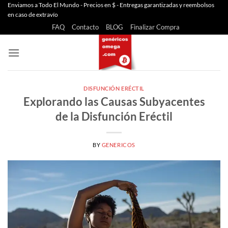
Saltar
Enviamos a Todo El Mundo - Precios en $ - Entregas garantizadas y reembolsos
en caso de extravío
al
FAQ
Contacto
BLOG
Finalizar Compra
contenido
DISFUNCIÓN ERÉCTIL
Explorando las Causas Subyacentes
de la Disfunción Eréctil
BY
GENERICOS