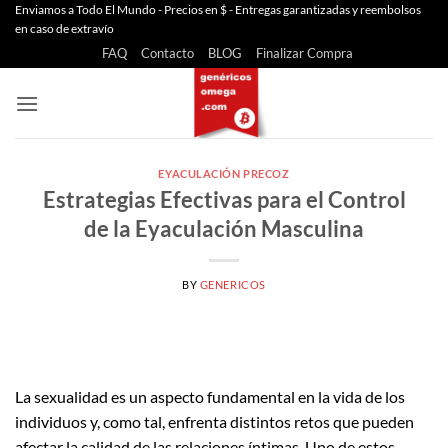
Saltar
Enviamos a Todo El Mundo - Precios en $ - Entregas garantizadas y reembolsos
en caso de extravío
al
FAQ
Contacto
BLOG
Finalizar Compra
contenido
EYACULACIÓN PRECOZ
Estrategias Efectivas para el Control
de la Eyaculación Masculina
BY
GENERICOS
La sexualidad es un aspecto fundamental en la vida de los
individuos y, como tal, enfrenta distintos retos que pueden
afectar la calidad de las relaciones íntimas. Uno de estos