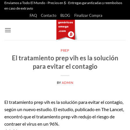
Saltar
Enviamos a Todo El Mundo - Precios en $ - Entregas garantizadas y reembolsos
en caso de extravío
al
FAQ
Contacto
BLOG
Finalizar Compra
contenido
PREP
El tratamiento prep vih es la solución
para evitar el contagio
BY
ADMIN
El tratamiento prep vih es la solución para evitar el contagio,
según un nuevo estudio. El estudio, publicado en The Lancet,
encontró que el tratamiento prep vih redujo el riesgo de
contraer el virus en un 96%.