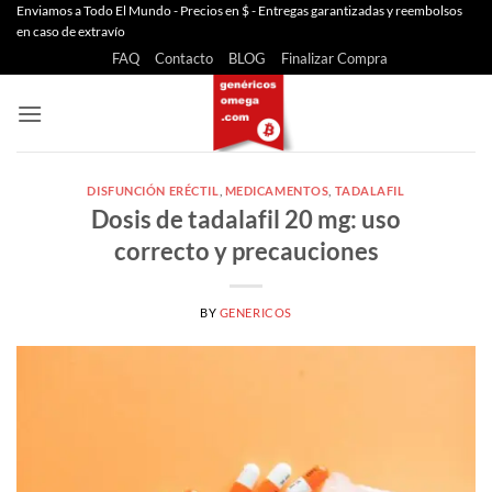
Saltar
Enviamos a Todo El Mundo - Precios en $ - Entregas garantizadas y reembolsos
en caso de extravío
al
FAQ
Contacto
BLOG
Finalizar Compra
contenido
DISFUNCIÓN ERÉCTIL
,
MEDICAMENTOS
,
TADALAFIL
Dosis de tadalafil 20 mg: uso
correcto y precauciones
BY
GENERICOS