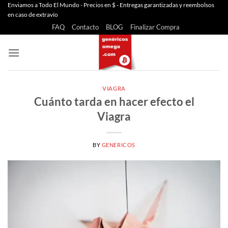
Saltar
Enviamos a Todo El Mundo - Precios en $ - Entregas garantizadas y reembolsos
en caso de extravío
al
FAQ
Contacto
BLOG
Finalizar Compra
contenido
VIAGRA
Cuánto tarda en hacer efecto el
Viagra
BY
GENERICOS