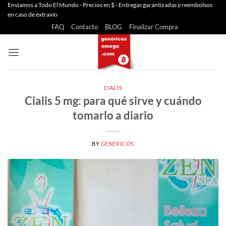
Saltar
Enviamos a Todo El Mundo - Precios en $ - Entregas garantizadas y reembolsos
en caso de extravío
al
FAQ
Contacto
BLOG
Finalizar Compra
contenido
CIALIS
Cialis 5 mg: para qué sirve y cuándo
tomarlo a diario
BY
GENERICOS