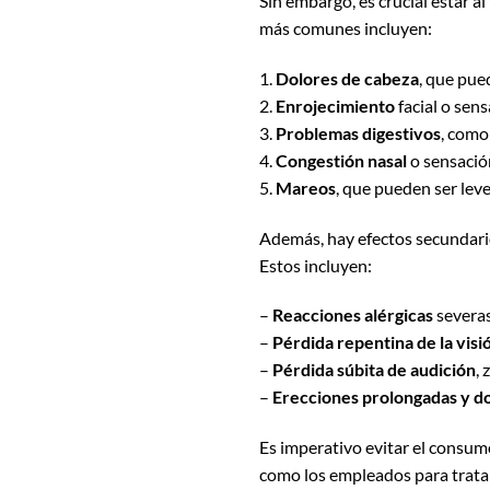
Sin embargo, es crucial estar al
más comunes incluyen:
1.
Dolores de cabeza
, que pue
2.
Enrojecimiento
facial o sens
3.
Problemas digestivos
, como
4.
Congestión nasal
o sensació
5.
Mareos
, que pueden ser lev
Además, hay efectos secundari
Estos incluyen:
–
Reacciones alérgicas
severas
–
Pérdida repentina de la visi
–
Pérdida súbita de audición
,
–
Erecciones prolongadas y d
Es imperativo evitar el cons
como los empleados para tratar 