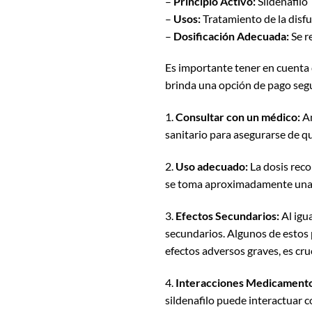
–
Principio Activo:
Sildenafilo
–
Usos:
Tratamiento de la disf
–
Dosificación Adecuada:
Se r
Es importante tener en cuenta
brinda una opción de pago segu
1.
Consultar con un médico:
An
sanitario para asegurarse de qu
2.
Uso adecuado:
La dosis rec
se toma aproximadamente una h
3.
Efectos Secundarios:
Al igu
secundarios. Algunos de estos 
efectos adversos graves, es cr
4.
Interacciones Medicamento
sildenafilo puede interactuar c