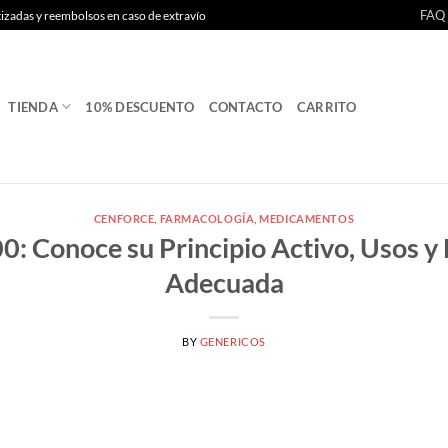
FAQ
tizadas y reembolsos en caso de extravío
TIENDA
10% DESCUENTO
CONTACTO
CARRITO
CENFORCE
,
FARMACOLOGÍA
,
MEDICAMENTOS
0: Conoce su Principio Activo, Usos y 
Adecuada
BY
GENERICOS