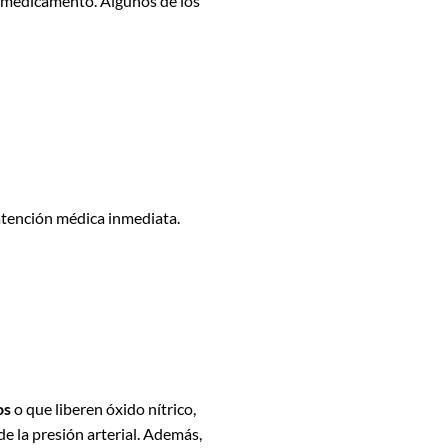
 medicamento. Algunos de los
atención médica inmediata.
os
o que liberen óxido nítrico,
e la presión arterial. Además,