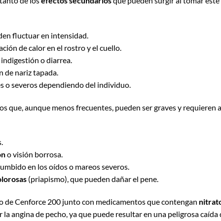
 tanto de los
efectos secundarios
que pueden surgir al tomar este
den fluctuar en intensidad.
ación de calor en el rostro y el cuello.
 indigestión o diarrea.
n de nariz tapada.
es o severos dependiendo del individuo.
os que, aunque menos frecuentes, pueden ser graves y requieren 
.
ón
o visión borrosa.
 zumbido en los oídos o mareos severos.
olorosas
(priapismo), que pueden dañar el pene.
umo de Cenforce 200 junto con medicamentos que contengan
nitrat
la angina de pecho, ya que puede resultar en una peligrosa caída d