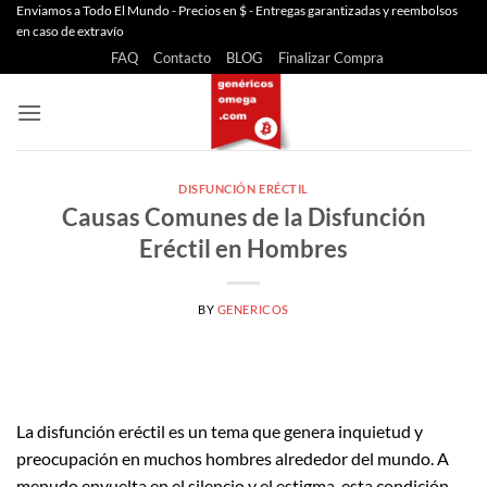
Saltar
Enviamos a Todo El Mundo - Precios en $ - Entregas garantizadas y reembolsos
en caso de extravío
al
FAQ
Contacto
BLOG
Finalizar Compra
contenido
DISFUNCIÓN ERÉCTIL
Causas Comunes de la Disfunción
Eréctil en Hombres
BY
GENERICOS
La disfunción eréctil es un tema que genera inquietud y
preocupación en muchos hombres alrededor del mundo. A
menudo envuelta en el silencio y el estigma, esta condición