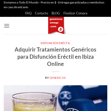
Saltar
Enviamos a Todo El Mundo - Precios en $ - Entregas garantizadas y reembolsos
en caso de extravío
al
FAQ
Contacto
BLOG
Finalizar Compra
contenido
DISFUNCIÓN ERÉCTIL
Adquirir Tratamientos Genéricos
para Disfunción Eréctil en Ibiza
Online
BY
GENERICOS