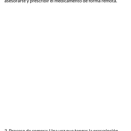
asesorarte y prescribir el medicamento de forma remota.
3. Proceso de compra: Una vez que tengas la prescripción,