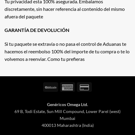
Tu privacidad esta 100% asegurada. Embalamos
discretamente, sin hacer referencia al contenido del mismo
afuera del paquete
GARANTÍA DE DEVOLUCIÓN
Si tu paquete se extravía o no pasa el control de Aduanas te
hacemos el reembolso 100% del importe de tu compra o te lo
volvemos a reenviar. Como tu prefieras
BitCoin
American
Credit
Express
Card
2
Genéricos Omega Ltd.
69 B, Todi Estate, Sun Mill Compound, Lower Parel (west)
Mumbai
400013 Maharashtra (India)