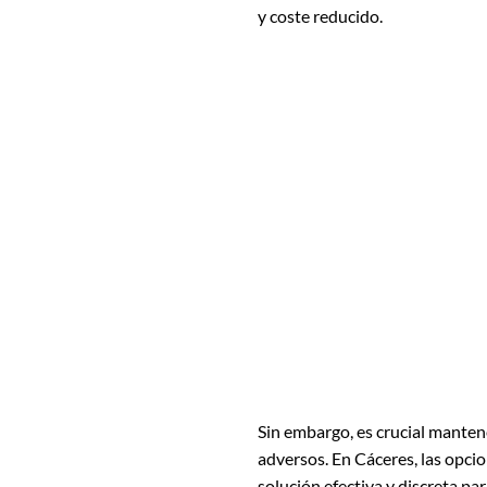
y coste reducido.
Sin embargo, es crucial manten
adversos. En Cáceres, las opci
solución efectiva y discreta par