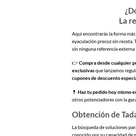
¿Dó
La r
Aquí encontrarás la forma má
eyaculación precoz sin receta.
sin ninguna referencia externa 
👉
Compra desde cualquier p
exclusivas
que lanzamos regula
cupones de descuento especi
💊
Haz tu pedido hoy mismo 
otros potenciadores con la gar
Obtención de Tadal
La búsqueda de soluciones par
conocido por su capacidad de m