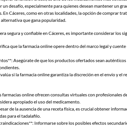
er un desafío, especialmente para quienes desean mantener un gra
s. En Cáceres, como en otras localidades, la opción de comprar tra
a alternativa que gana popularidad.
era segura y confiable en Cáceres, es importante considerar los si
rifica que la farmacia online opere dentro del marco legal y cuente 
tos**: Asegúrate de que los productos ofertados sean auténticos 
ondientes.
valúa si la farmacia online garantiza la discreción en el envío y el r
s farmacias online ofrecen consultas virtuales con profesionales d
onsidera apropiado el uso del medicamento.
esar de la ausencia de una receta física, es crucial obtener inform
as para el tadalafilo.
traindicaciones**: Informarse sobre los posibles efectos secundari