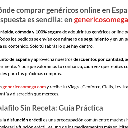
nde comprar genéricos online en Esp
espuesta es sencilla: en
genericosomeg
s
rápida, cómoda y 100% segura
de adquirir tus genéricos online par
 Todos los pedidos se envían con
número de seguimiento
y en un
p
a su contenido. Solo tú sabrás lo que hay dentro.
unto de España
y aprovecha nuestros
descuentos por cantidad
, 
rmente. Y porque valoramos tu confianza, cada vez que repites 
ales
para tus próximas compras.
en
genericosomega.com
y recibe tu Viagra, Cenforce, Cialis, Levit
antía y discreción que mereces.
afilo Sin Receta: Guía Práctica
a la
disfunción eréctil
es una preocupación común entre muchos 
ejorar la función eréctil, es uno de los medicamentos más solicita