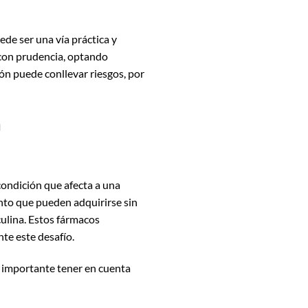
de ser una vía práctica y
r con prudencia, optando
ión puede conllevar riesgos, por
a
condición que afecta a una
nto que pueden adquirirse sin
ulina. Estos fármacos
te este desafío.
s importante tener en cuenta