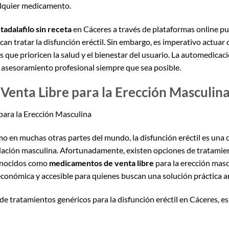
alquier medicamento.
tadalafilo sin receta
en Cáceres a través de plataformas online pue
can tratar la disfunción eréctil. Sin embargo, es imperativo actua
s que prioricen la salud y el bienestar del usuario. La automedicac
 asesoramiento profesional siempre que sea posible.
enta Libre para la Erección Masculin
ara la Erección Masculina
mo en muchas otras partes del mundo, la disfunción eréctil es una 
blación masculina. Afortunadamente, existen opciones de tratamie
conocidos como
medicamentos de venta libre
para la erección masc
económica y accesible para quienes buscan una solución práctica an
de tratamientos genéricos para la disfunción eréctil en Cáceres, e