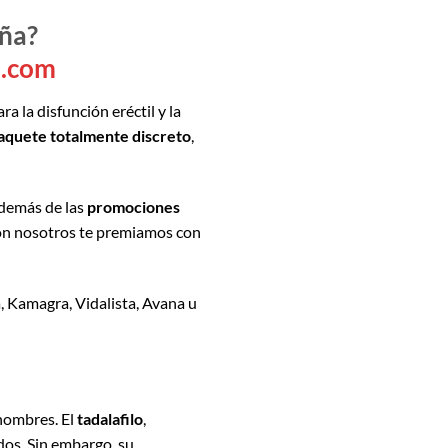
aña?
a.com
a la disfunción eréctil y la
aquete totalmente discreto
,
además de las
promociones
con nosotros te premiamos con
ra, Kamagra, Vidalista, Avana u
hombres. El
tadalafilo
,
dos. Sin embargo, su