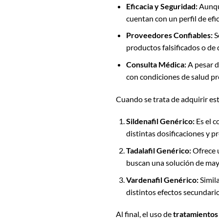
Eficacia y Seguridad:
Aunque
cuentan con un perfil de efi
Proveedores Confiables:
S
productos falsificados o de
Consulta Médica:
A pesar d
con condiciones de salud p
Cuando se trata de adquirir es
Sildenafil Genérico:
Es el c
distintas dosificaciones y p
Tadalafil Genérico:
Ofrece u
buscan una solución de may
Vardenafil Genérico:
Simila
distintos efectos secundario
Al final, el uso de
tratamientos 