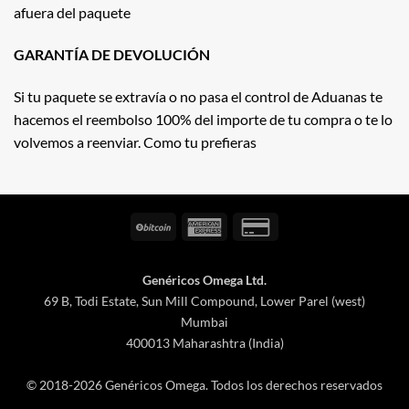
afuera del paquete
GARANTÍA DE DEVOLUCIÓN
Si tu paquete se extravía o no pasa el control de Aduanas te
hacemos el reembolso 100% del importe de tu compra o te lo
volvemos a reenviar. Como tu prefieras
BitCoin
American
Credit
Express
Card
2
Genéricos Omega Ltd.
69 B, Todi Estate, Sun Mill Compound, Lower Parel (west)
Mumbai
400013 Maharashtra (India)
© 2018-2026 Genéricos Omega. Todos los derechos reservados