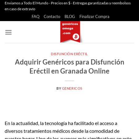
Saltar
Enviamos a Todo El Mundo - Precios en $ - Entregas garantizadas y reembolsos
en caso de extravío
al
FAQ
Contacto
BLOG
Finalizar Compra
contenido
DISFUNCIÓN ERÉCTIL
Adquirir Genéricos para Disfunción
Eréctil en Granada Online
BY
GENERICOS
En la actualidad, la tecnología ha facilitado el acceso a
diversos tratamientos médicos desde la comodidad de
nuestro hogar. Uno de los avances más significativos en este