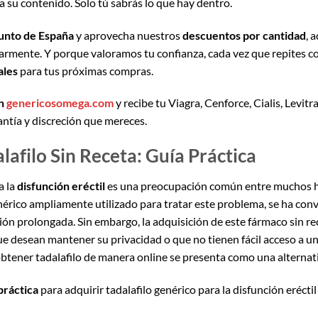
a su contenido. Solo tú sabrás lo que hay dentro.
unto de España
y aprovecha nuestros
descuentos por cantidad
, 
rmente. Y porque valoramos tu confianza, cada vez que repites 
ales
para tus próximas compras.
en
genericosomega.com
y recibe tu Viagra, Cenforce, Cialis, Levit
antía y discreción que mereces.
afilo Sin Receta: Guía Práctica
a la
disfunción eréctil
es una preocupación común entre muchos ho
érico ampliamente utilizado para tratar este problema, se ha conv
ión prolongada. Sin embargo, la adquisición de este fármaco sin re
e desean mantener su privacidad o que no tienen fácil acceso a un
obtener tadalafilo de manera online se presenta como una alternati
práctica
para adquirir tadalafilo genérico para la disfunción erécti