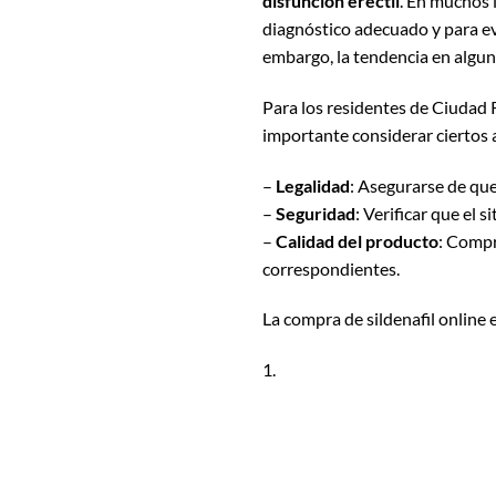
disfunción eréctil
. En muchos 
diagnóstico adecuado y para ev
embargo, la tendencia en algun
Para los residentes de Ciudad 
importante considerar ciertos 
–
Legalidad
: Asegurarse de que
–
Seguridad
: Verificar que el
–
Calidad del producto
: Compr
correspondientes.
La compra de sildenafil online 
1.