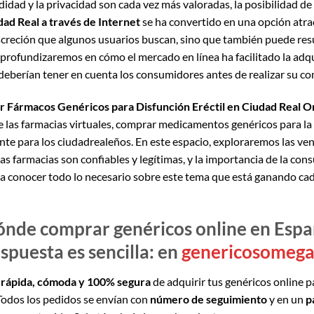
didad y la privacidad son cada vez más valoradas, la posibilidad de
dad Real a través de Internet
se ha convertido en una opción atra
discreción que algunos usuarios buscan, sino que también puede re
y, profundizaremos en cómo el mercado en línea ha facilitado la adq
eberían tener en cuenta los consumidores antes de realizar su co
r Fármacos Genéricos para Disfunción Eréctil en Ciudad Real O
e las farmacias virtuales, comprar medicamentos genéricos para la 
te para los ciudadrealeños. En este espacio, exploraremos las ven
as farmacias son confiables y legítimas, y la importancia de la cons
a conocer todo lo necesario sobre este tema que está ganando cad
nde comprar genéricos online en Esp
espuesta es sencilla: en
genericosomeg
s
rápida, cómoda y 100% segura
de adquirir tus genéricos online par
 Todos los pedidos se envían con
número de seguimiento
y en un
p