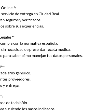
 Online**:
 servicio de entrega en Ciudad Real.
b seguros y verificados.
ios sobre sus experiencias.
Legales**:
 cumpla con la normativa española.
o sin necesidad de presentar receta médica.
idad para saber cómo manejan tus datos personales.
**:
tadalafilo genérico.
entes proveedores.
o y entrega.
*:
ada de tadalafilo.
a siguiendo los pasos indicados.