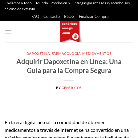
Saltar
Enviamos a Todo El Mundo - Precios en $ - Entregas garantizadas y reembolsos
en caso de extravío
al
FAQ
Contacto
BLOG
Finalizar Compra
contenido
DAPOXETINA
,
FARMACOLOGÍA
,
MEDICAMENTOS
Adquirir Dapoxetina en Línea: Una
Guía para la Compra Segura
BY
GENERICOS
En la era digital actual, la comodidad de obtener
medicamentos a través de Internet se ha convertido en una
práctica común para muchos. Sin embargo, esta facilidad de