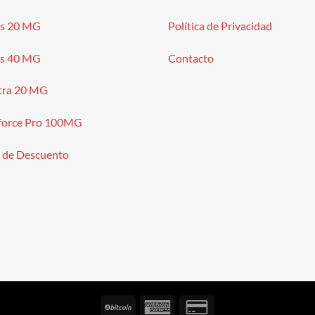
is 20 MG
Política de Privacidad
is 40 MG
Contacto
tra 20 MG
force Pro 100MG
 de Descuento
BitCoin
American
Credit