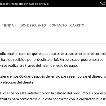
FAQ
tizadas y reembolsos en caso de extravío
TIENDA
10% DESCUENTO
CONTACTO
CARRITO
icional en caso de que el paquete se extravíe o no pase el contro
 ha sido recibido por el destinatario). En este caso, podremos reenvi
 se realizará a través del mismo medio de pago.
speraremos 60 días después del envío para reembolsar el dinero, o,
 elección del cliente.
 cliente no este satisfecho con la calidad del producto. Es por es
tuitas para cerciorarse que esta conforme con la calidad de nuest